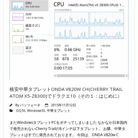
格安中華タブレットONDA V820W CH(CHERRY TRAIL
ATOM X5-Z8300)でドラクエ10（その１：はじめに）
By
バッツォーネ
2015年11月12日
DQ10
,
Windows10
,
中華タブレット
またWindowsタブレットPCをポチってしまいました なかなか日本国内
で発売されないCherry Trailの8インチ以下タブレット。 お隣、中華タ
ブレットはすでに発売されております。 今回は、ONDA V820w C