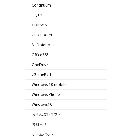
Continuum
DQ10
GDP WIN
GPD Pocket
Mi Notebook
Office365
OneDrive
vGamePad
Windows 10 mobile
Windows Phone
Windows10
おさんぽセラフィ
お知らせ
ゲームパッド