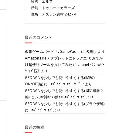
種族：エルフ
所属：
トゥルー・カラーズ
住所：アズラン農村 242 - 4
最近のコメント
仮想ゲームパッド「vGamePad」
に
名無し
より
Amazon Fire 7 タブレットにドラクエ10 おでか
け超便利ツールを入れてみた
に
chanel ･ｹｩ`･ﾑｩ`･
ｳ･ﾔｩ` 匤ｹ
より
GPD WINを少しでも使いやすくする(IMEの
ON/OFF編)
に
･ｹｩ`･ﾑｩ`･ｳ･ﾔｩ` ･ｻ･?`･ﾌ
より
GPD WINを少しでも使いやすくする(周辺機器？
編)
に
､ｽ､ﾎﾋ訷ﾎﾊﾀｽ醴ｻﾁｹｩ`･ﾑｩ`･ｳ･ﾔｩ`
より
GPD WINを少しでも使いやすくする(ブラウザ編)
に
･ｹｩ`･ﾑｩ`･ｳ･ﾔｩ`
より
最近の投稿