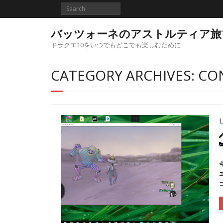
Skip
to
content
バッツォーネのアストルティア旅
ドラクエ10をいつでもどこでも楽しむために
CATEGORY ARCHIVES: C