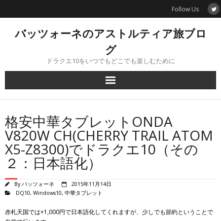
Skip
Follow Us
to
content
バッツォーネのアストルティア旅ブロ
グ
ドラクエ10をいつでもどこでも楽しむために
格安中華タブレットONDA
V820W CH(CHERRY TRAIL ATOM
X5-Z8300)でドラクエ10（その
２：日本語化）
By
バッツォーネ
2015年11月14日
DQ10
,
Windows10
,
中華タブレット
赤札天国では+1,000円で日本語化してくれますが、少しでも節約ということで