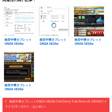
格安中華タブレット
格安中華タブレット
格安中華タブレット
ONDA V820w
ONDA V820w
ONDA V820w
CH(Cherry Trail
CH(Cherry Trail
CH(Cherry Trail
Atom x5-Z8300)でド
Atom x5-Z8300)でド
Atom x5-Z8300)でド
ラクエ10（その１：
ラクエ10（その３：
ラクエ10（その４：
はじめに）
空き容量）
ベンチマークと仮想デ
ィスクの作成）
格安中華タブレット
ONDA V820w
CH(Cherry Trail
Atom x5-Z8300)でド
ラクエ10（その５：
格安中華タブレットONDA V820w CH(Cherry Trail Atom x5-Z8300)でド
仮想ディスクの自動マ
ラクエ10（その１：はじめに）
ウントとインストー