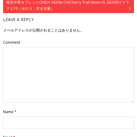
ル）
格安中華タブレットONDA V820w CH(Cherry Trail Atom x5-Z8300)でドラ
クエ10（その３：空き容量）
LEAVE A REPLY
メールアドレスが公開されることはありません。
Comment
Name
*