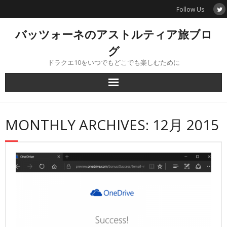
Skip
Follow Us
to
content
バッツォーネのアストルティア旅ブロ
グ
ドラクエ10をいつでもどこでも楽しむために
MONTHLY ARCHIVES: 12月 2015