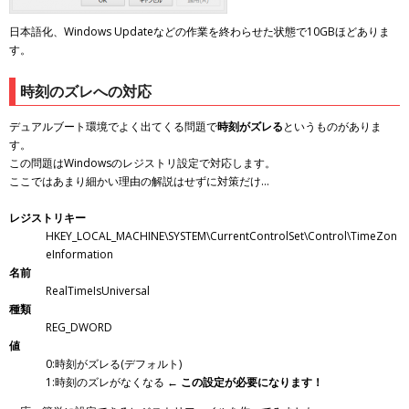
日本語化、Windows Updateなどの作業を終わらせた状態で10GBほどありま
す。
時刻のズレへの対応
デュアルブート環境でよく出てくる問題で
時刻がズレる
というものがありま
す。
この問題はWindowsのレジストリ設定で対応します。
ここではあまり細かい理由の解説はせずに対策だけ…
レジストリキー
HKEY_LOCAL_MACHINE\SYSTEM\CurrentControlSet\Control\TimeZon
eInformation
名前
RealTimeIsUniversal
種類
REG_DWORD
値
0:時刻がズレる(デフォルト)
1:時刻のズレがなくなる
← この設定が必要になります！