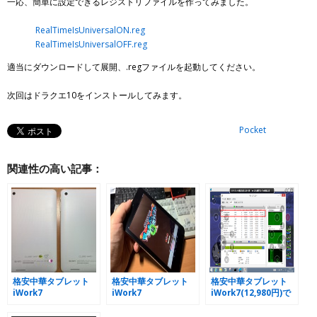
一応、簡単に設定できるレジストリファイルを作ってみました。
RealTimeIsUniversalON.reg
RealTimeIsUniversalOFF.reg
適当にダウンロードして展開、.regファイルを起動してください。
次回はドラクエ10をインストールしてみます。
Pocket
関連性の高い記事：
格安中華タブレット
格安中華タブレット
格安中華タブレット
iWork7
iWork7
iWork7(12,980円)で
DualOS(16,480円)で
DualOS(16,480円)で
ドラクエ10は遊べる
ドラクエ10お出かけ
ドラクエ10お出かけ
か？(その4:メモリ)