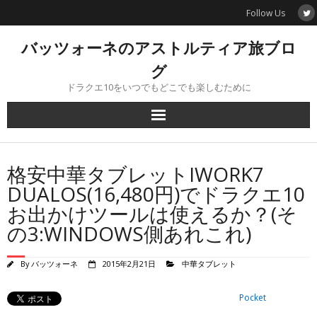
Skip
Follow Us
to
content
バッツォーネのアストルティア旅ブロ
グ
ドラクエ10をいつでもどこでも楽しむために
格安中華タブレットIWORK7
DUALOS(16,480円)でドラクエ10
お出かけツールは使えるか？(そ
の3:WINDOWS側あれこれ)
By
バッツォーネ
2015年2月21日
中華タブレット
Pocket